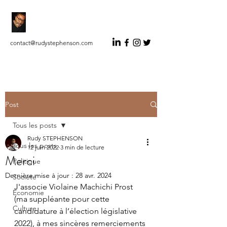
RUDY STEPHENSON
Auteur Indépendant Éditorialiste
contact@rudystephenson.com
Post
Tous les posts
Rudy STEPHENSON
Tous les posts
12 juin 2022
3 min de lecture
Merci
Politique
Dernière mise à jour :
28 avr. 2024
Société
J'associe Violaine Machichi Prost 
Économie
(ma suppléante pour cette 
Culture
candidature à l’élection législative 
2022), à mes sincères remerciements 