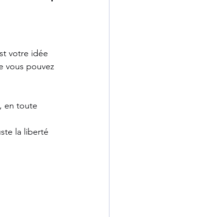
t votre idée 
ue vous pouvez 
, en toute 
te la liberté 