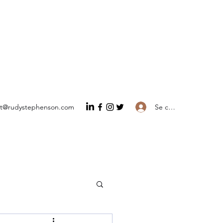
Se connecter
ct@rudystephenson.com