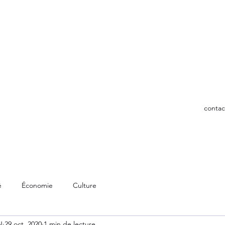
ENSON
conta
é
Économie
Culture
N
29 oct. 2020
1 min de lecture