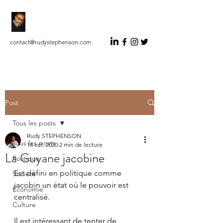
RUDY STEPHENSON
Auteur Indépendant Éditorialiste
contact@rudystephenson.com
Post
Tous les posts
Rudy STEPHENSON
Tous les posts
16 oct. 2020
2 min de lecture
La Guyane jacobine
Politique
Est défini en politique comme 
Société
jacobin un état où le pouvoir est 
Économie
centralisé. 
Culture
Il est intéressant de tenter de 