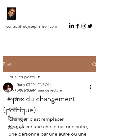
RUDY STEPHENSON
Auteur Indépendant Éditorialiste
contact@rudystephenson.com
Post
Tous les posts
Rudy STEPHENSON
Tous les posts
5 oct. 2020
1 min de lecture
Le prix du changement
Politique
(politique)
Société
Économie
Changer, c’est remplacer.
Remplacer une chose par une autre, 
Culture
une personne par une autre ou une 