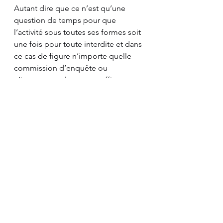
Autant dire que ce n’est qu’une 
question de temps pour que 
l’activité sous toutes ses formes soit 
une fois pour toute interdite et dans 
ce cas de figure n’importe quelle 
commission d’enquête ou 
n’importe quel rapport suffira pour 
aider à inscrire cette décision dan le 
marbre de la république en vertu de 
la protection d’un environnement à 
priori en « très grand danger en 
Guyane ». 
Gageons qu’une fois cette étape 
franchie l’orpaillage dans son entier 
rendu illégal il sera bien plus facile 
d’ordonner des politiques 
répressives bien plus tranchantes et 