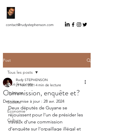
RUDY STEPHENSON
Auteur Indépendant Éditorialiste
contact@rudystephenson.com
Post
Tous les posts
Rudy STEPHENSON
Tous les posts
21 févr. 2021
4 min de lecture
Commission, enquête et?
Politique
Dernière mise à jour :
28 avr. 2024
Société
Deux députés de Guyane se 
Économie
réjouissent pour l’un de présider les 
Culture
travaux d’une commission 
d’enquête sur l’orpaillage illégal et 